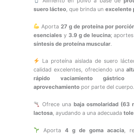
Alimento en polvo a base de
pro
suero lácteo
, que brinda un
excelente 
Aporta
27 g de proteína por porció
esenciales
y
3.9 g de leucina
; aportes
síntesis de proteína muscular
.
La proteína aislada de suero lácte
calidad excelentes, ofreciendo una
al
rápido vaciamiento gástrico
aprovechamiento
por parte del cuerpo
Ofrece una
baja osmolaridad (63
lactosa
, ayudando a una adecuada
tole
Aporta
4 g de goma acacia
, 