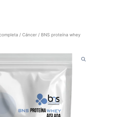
ito
 completa
/
Cáncer
/ BNS proteína whey