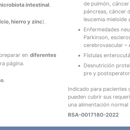
de pulmón, cáncer 
icrobiota intestinal
.
páncreas, cáncer d
leucemia mieloide 
lcio, hierro y zinc
).
Enfermedades neuro
Parkinson, escleros
cerebrovascular – 
preparar en
diferentes
Fístulas enterocut
ra página.
Desnutrición prote
pre y postoperator
co
.
Indicado para pacientes 
pueden cubrir sus reque
una alimentación normal 
RSA-0017180-2022