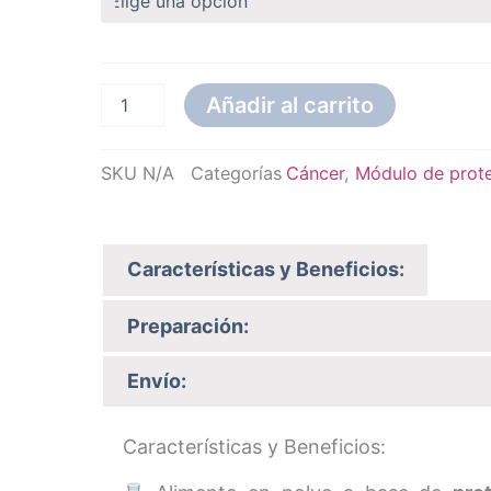
aislada
cantidad
desde
$ 20.000
Añadir al carrito
hasta
SKU
N/A
Categorías
Cáncer
,
Módulo de prot
$ 365.00
Características y Beneficios:
Preparación:
Envío:
Características y Beneficios: