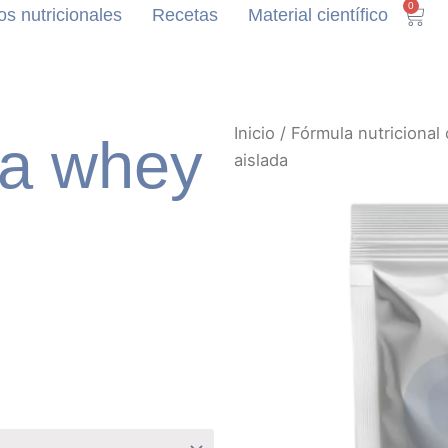
0
Carr
s nutricionales
Recetas
Material científico
Inicio
/
Fórmula nutricional
na whey
aislada