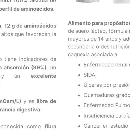
teína 100% aislada de
perfil de aminoácidos
.
Alimento para propósito
n
,
12 g de aminoácidos
de suero lácteo, fórmula 
 altos que favorecen la
mayores de 14 años y ad
secundaria o desnutrició
caquexia asociada a:
o tiene indicadores de
Enfermedad renal c
ta absorción (99%)
, un
SIDA,
y un
excelente
.
Úlceras por presión
Quemaduras grado II
 mOsm/L)
y es
libre de
Enfermedad Pulmon
rancia digestiva
.
Insuficiencia cardí
Cáncer en estadio I
reconocida como
fibra