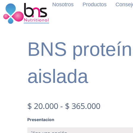
Ir
Nosotros
Productos
Consejo
al
contenido
BNS proteí
aislada
Rango
$
20.000
-
$
365.000
de
BNS
Presentacion
proteína
whey
precios: